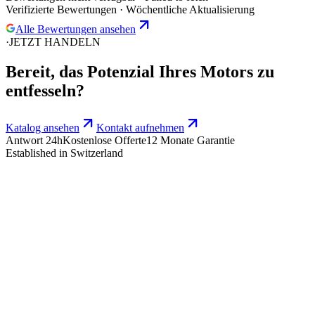
Wird geladen…
Bewertungen nicht verfügbar
·
Failed to fetch
Verifizierte Bewertungen · Wöchentliche Aktualisierung
Alle Bewertungen ansehen
·
JETZT HANDELN
Bereit, das
Potenzial
Ihres Motors zu
entfesseln?
Katalog ansehen
Kontakt aufnehmen
Antwort 24h
Kostenlose Offerte
12 Monate Garantie
Established in Switzerland