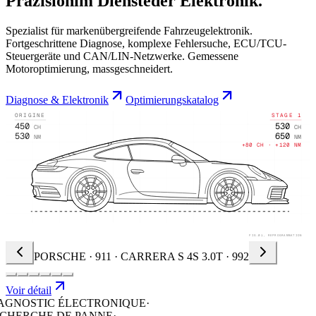
Präzision
im Dienste
der Elektronik.
Spezialist für markenübergreifende Fahrzeugelektronik.
Fortgeschrittene Diagnose, komplexe Fehlersuche, ECU/TCU-
Steuergeräte und CAN/LIN-Netzwerke. Gemessene
Motoroptimierung, massgeschneidert.
Diagnose & Elektronik
Optimierungskatalog
ORIGINE
STAGE 1
450
530
CH
CH
530
650
NM
NM
+80 CH · +120 NM
FIG.01,
REPROGRAMMATION
MERCEDES-AMG · GT · 2017-2023 · V8 BITURBO
Voir détail