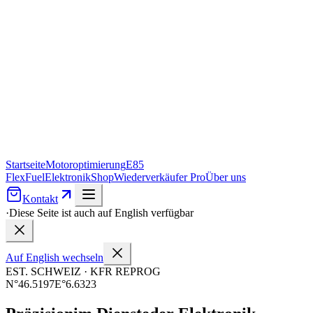
Startseite
Motoroptimierung
E85
FlexFuel
Elektronik
Shop
Wiederverkäufer Pro
Über uns
Kontakt
·
Diese Seite ist auch auf English verfügbar
Auf English wechseln
EST. SCHWEIZ · KFR REPROG
N°46.5197
E°6.6323