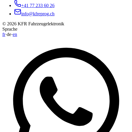
En Courta Rama 4 / Box N27, 1163 Etoy
+41 77 233 60 26
info@kfreprog.ch
©
2026
KFR Fahrzeugelektronik
Sprache
fr
·
de
·
en