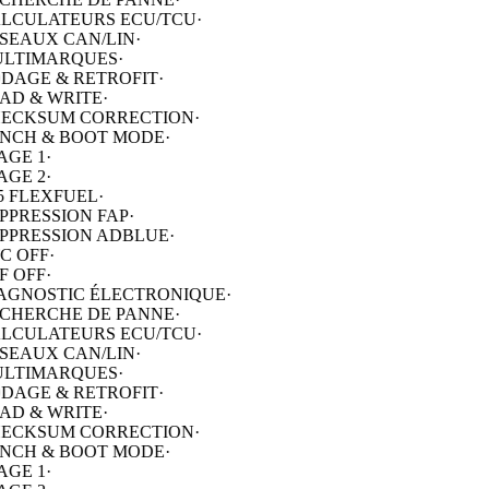
AGNOSTIC ÉLECTRONIQUE
·
CHERCHE DE PANNE
·
LCULATEURS ECU/TCU
·
SEAUX CAN/LIN
·
LTIMARQUES
·
DAGE & RETROFIT
·
AD & WRITE
·
ECKSUM CORRECTION
·
NCH & BOOT MODE
·
AGE 1
·
AGE 2
·
5 FLEXFUEL
·
PPRESSION FAP
·
PPRESSION ADBLUE
·
C OFF
·
F OFF
·
AGNOSTIC ÉLECTRONIQUE
·
CHERCHE DE PANNE
·
LCULATEURS ECU/TCU
·
SEAUX CAN/LIN
·
LTIMARQUES
·
DAGE & RETROFIT
·
AD & WRITE
·
ECKSUM CORRECTION
·
NCH & BOOT MODE
·