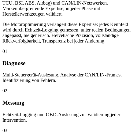
KFR ist eine Werkstatt für Fahrzeugelektronik: fortgeschrittene
Diagnose, komplexe Fehlersuche, Arbeit an Steuergeräten (ECU,
TCU, BSI, ABS, Airbag) und CAN/LIN-Netzwerken.
Markenübergreifende Expertise, in jeder Phase mit
Herstellerwerkzeugen validiert.
Die Motoroptimierung verlängert diese Expertise: jedes Kennfeld
wird durch Echtzeit-Logging gemessen, unter realen Bedingungen
angepasst, nie generisch. Helvetische Präzision, vollständige
Rückverfolgbarkeit, Transparenz bei jeder Änderung.
01
Diagnose
Multi-Steuergerät-Auslesung, Analyse der CAN/LIN-Frames,
Identifizierung von Fehlern.
02
Messung
Echtzeit-Logging und OBD-Auslesung zur Validierung jeder
Intervention.