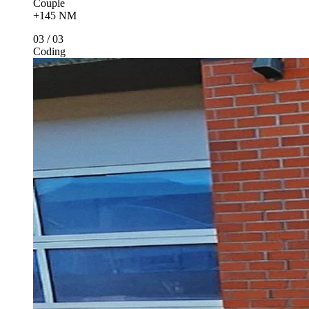
Puissance
+95 CH
Couple
+145 NM
03
/
03
Coding