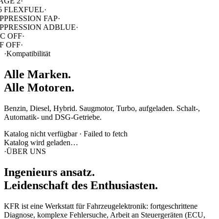
AGE 1
·
AGE 2
·
5 FLEXFUEL
·
PPRESSION FAP
·
PPRESSION ADBLUE
·
C OFF
·
F OFF
·
·
Kompatibilität
Alle Marken.
Alle Motoren.
Benzin, Diesel, Hybrid. Saugmotor, Turbo, aufgeladen. Schalt-,
Automatik- und DSG-Getriebe.
Katalog nicht verfügbar
·
Failed to fetch
Katalog wird geladen…
·
ÜBER UNS
Ingenieurs
ansatz
.
Leidenschaft des Enthusiasten.