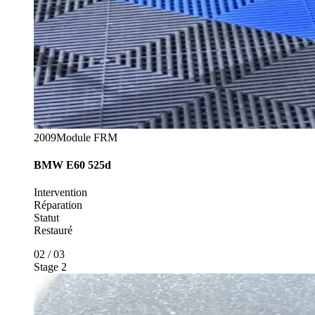
2009
Module FRM
BMW
E60 525d
Intervention
Réparation
Statut
Restauré
02
/
03
Stage 2