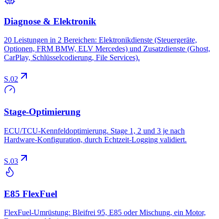
Diagnose & Elektronik
20 Leistungen in 2 Bereichen: Elektronikdienste (Steuergeräte,
Optionen, FRM BMW, ELV Mercedes) und Zusatzdienste (Ghost,
CarPlay, Schlüsselcodierung, File Services).
S.02
Stage-Optimierung
ECU/TCU-Kennfeldoptimierung. Stage 1, 2 und 3 je nach
Hardware-Konfiguration, durch Echtzeit-Logging validiert.
S.03
E85 FlexFuel
FlexFuel-Umrüstung: Bleifrei 95, E85 oder Mischung, ein Motor,
Ersparnis und Leistung.