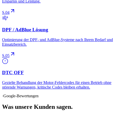
S.04
DPF / AdBlue Lösung
Optimierung der DPF- und AdBlue-Systeme nach Ihrem Bedarf und
Einsatzbereich.
S.05
DTC OFF
Gezielte Behandlung der Motor-Fehlercodes für einen Betrieb ohne
störende Warnungen, kritische Codes bleiben erhalten.
·
Google-Bewertungen
Was
unsere Kunden
sagen.
Wird geladen…
Bewertungen nicht verfügbar
·
Failed to fetch