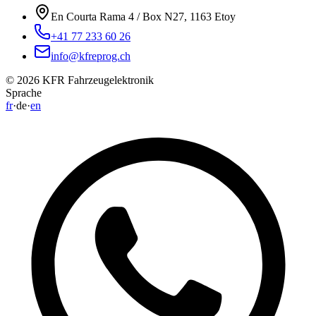
+41 77 233 60 26
info@kfreprog.ch
©
2026
KFR Fahrzeugelektronik
Sprache
fr
·
de
·
en