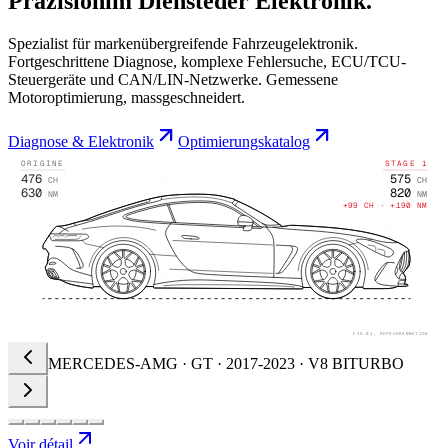
Präzision
im Dienste
der Elektronik.
Spezialist für markenübergreifende Fahrzeugelektronik.
Fortgeschrittene Diagnose, komplexe Fehlersuche, ECU/TCU-
Steuergeräte und CAN/LIN-Netzwerke. Gemessene
Motoroptimierung, massgeschneidert.
Diagnose & Elektronik
Optimierungskatalog
ORIGINE
STAGE 1
476
575
CH
CH
630
820
NM
NM
+99 CH · +190 NM
FIG.01,
REPROGRAMMATION
PORSCHE · 911 · CARRERA S 4S 3.0T · 992
Voir détail
AGNOSTIC ÉLECTRONIQUE
·
CHERCHE DE PANNE
·