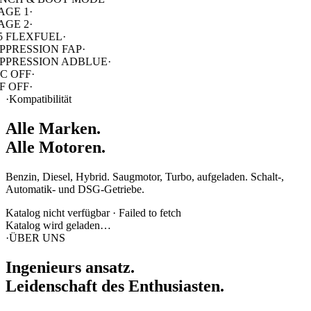
AGE 2
·
5 FLEXFUEL
·
PPRESSION FAP
·
PPRESSION ADBLUE
·
C OFF
·
F OFF
·
·
Kompatibilität
Alle Marken.
Alle Motoren.
Benzin, Diesel, Hybrid. Saugmotor, Turbo, aufgeladen. Schalt-,
Automatik- und DSG-Getriebe.
Katalog nicht verfügbar
·
Failed to fetch
Katalog wird geladen…
·
ÜBER UNS
Ingenieurs
ansatz
.
Leidenschaft des Enthusiasten.
KFR ist eine Werkstatt für Fahrzeugelektronik: fortgeschrittene
Diagnose, komplexe Fehlersuche, Arbeit an Steuergeräten (ECU,