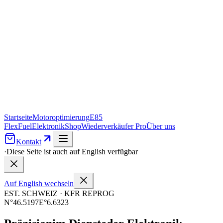
Startseite
Motoroptimierung
E85
FlexFuel
Elektronik
Shop
Wiederverkäufer Pro
Über uns
Kontakt
·
Diese Seite ist auch auf English verfügbar
Auf English wechseln
EST. SCHWEIZ · KFR REPROG
N°46.5197
E°6.6323