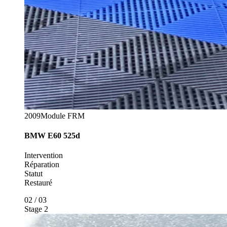
2009
Module FRM
BMW
E60 525d
Intervention
Réparation
Statut
Restauré
02
/
03
Stage 2