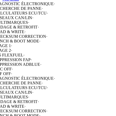
LCULATEURS ECU/TCU
·
SEAUX CAN/LIN
·
LTIMARQUES
·
DAGE & RETROFIT
·
AD & WRITE
·
ECKSUM CORRECTION
·
NCH & BOOT MODE
·
AGE 1
·
AGE 2
·
5 FLEXFUEL
·
PPRESSION FAP
·
PPRESSION ADBLUE
·
C OFF
·
F OFF
·
AGNOSTIC ÉLECTRONIQUE
·
CHERCHE DE PANNE
·
LCULATEURS ECU/TCU
·
SEAUX CAN/LIN
·
LTIMARQUES
·
DAGE & RETROFIT
·
AD & WRITE
·
ECKSUM CORRECTION
·
NCH & BOOT MODE
·
AGE 1
·