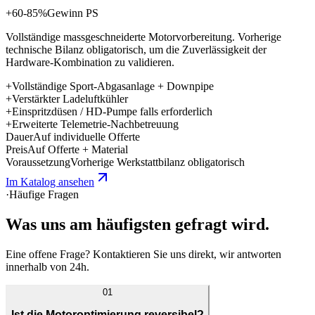
+60-85%
Gewinn PS
Vollständige massgeschneiderte Motorvorbereitung. Vorherige
technische Bilanz obligatorisch, um die Zuverlässigkeit der
Hardware-Kombination zu validieren.
+
Vollständige Sport-Abgasanlage + Downpipe
+
Verstärkter Ladeluftkühler
+
Einspritzdüsen / HD-Pumpe falls erforderlich
+
Erweiterte Telemetrie-Nachbetreuung
Dauer
Auf individuelle Offerte
Preis
Auf Offerte + Material
Voraussetzung
Vorherige Werkstattbilanz obligatorisch
Im Katalog ansehen
·
Häufige Fragen
Was uns am
häufigsten gefragt wird.
Eine offene Frage? Kontaktieren Sie uns direkt, wir antworten
innerhalb von 24h.
01
Ist die Motoroptimierung reversibel?