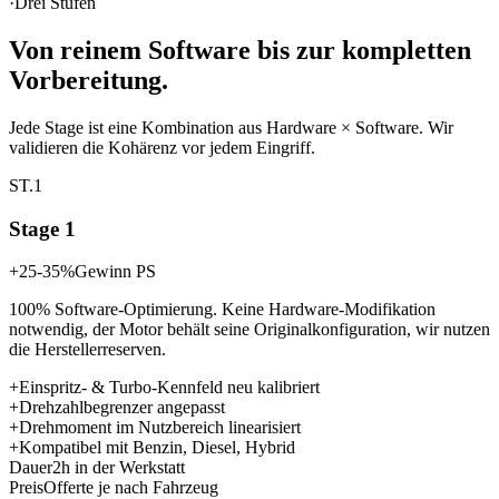
·
Drei Stufen
Von reinem Software bis zur
kompletten
Vorbereitung.
Jede Stage ist eine Kombination aus Hardware × Software. Wir
validieren die Kohärenz vor jedem Eingriff.
ST.1
Stage 1
+25-35%
Gewinn PS
100% Software-Optimierung. Keine Hardware-Modifikation
notwendig, der Motor behält seine Originalkonfiguration, wir nutzen
die Herstellerreserven.
+
Einspritz- & Turbo-Kennfeld neu kalibriert
+
Drehzahlbegrenzer angepasst
+
Drehmoment im Nutzbereich linearisiert
+
Kompatibel mit Benzin, Diesel, Hybrid
Dauer
2h in der Werkstatt
Preis
Offerte je nach Fahrzeug