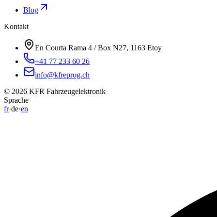
Blog
Kontakt
En Courta Rama 4 / Box N27, 1163 Etoy
+41 77 233 60 26
info@kfreprog.ch
©
2026
KFR Fahrzeugelektronik
Sprache
fr
·
de
·
en