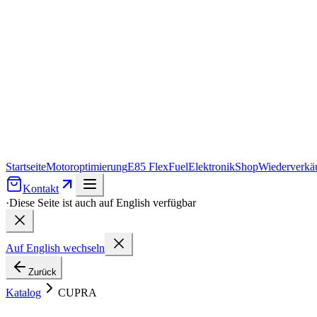
Startseite
Motoroptimierung
E85 FlexFuel
Elektronik
Shop
Wiederverkäu
Kontakt
·
Diese Seite ist auch auf English verfügbar
Auf English wechseln
Zurück
Katalog
CUPRA