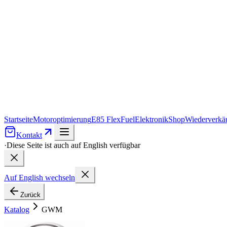
Startseite
Motoroptimierung
E85 FlexFuel
Elektronik
Shop
Wiederverkäu
Kontakt
·
Diese Seite ist auch auf English verfügbar
Auf English wechseln
Zurück
Katalog
GWM