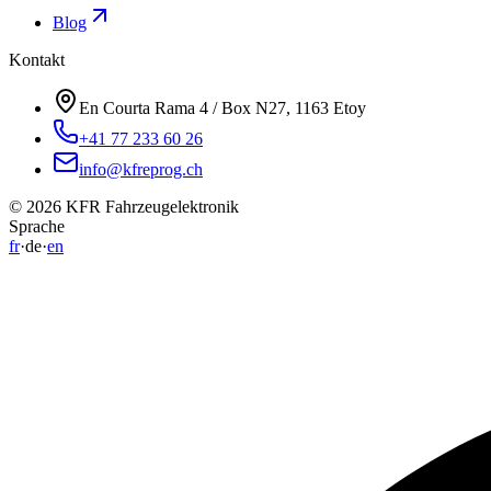
Blog
Kontakt
En Courta Rama 4 / Box N27, 1163 Etoy
+41 77 233 60 26
info@kfreprog.ch
©
2026
KFR Fahrzeugelektronik
Sprache
fr
·
de
·
en