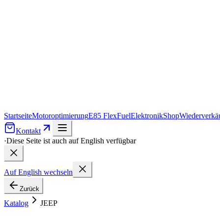
Startseite
Motoroptimierung
E85 FlexFuel
Elektronik
Shop
Wiederverkäu
Kontakt
·
Diese Seite ist auch auf English verfügbar
Auf English wechseln
Zurück
Katalog
JEEP