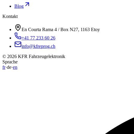
Blog
Kontakt
En Courta Rama 4 / Box N27, 1163 Etoy
+41 77 233 60 26
info@kfreprog.ch
©
2026
KFR Fahrzeugelektronik
Sprache
fr
·
de
·
en