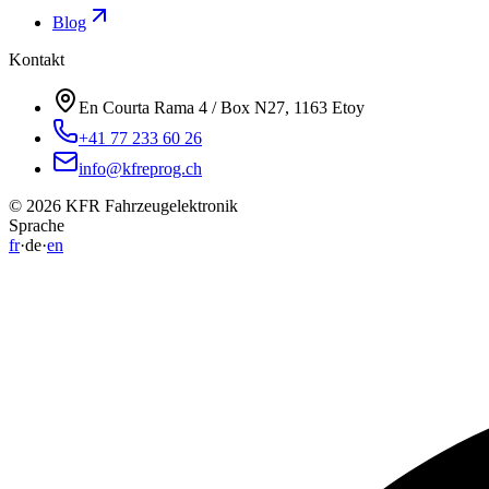
Blog
Kontakt
En Courta Rama 4 / Box N27, 1163 Etoy
+41 77 233 60 26
info@kfreprog.ch
©
2026
KFR Fahrzeugelektronik
Sprache
fr
·
de
·
en