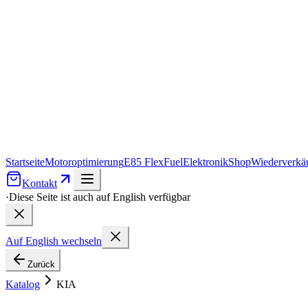
Startseite
Motoroptimierung
E85 FlexFuel
Elektronik
Shop
Wiederverkäu
Kontakt
·
Diese Seite ist auch auf English verfügbar
Auf English wechseln
Zurück
Katalog
KIA