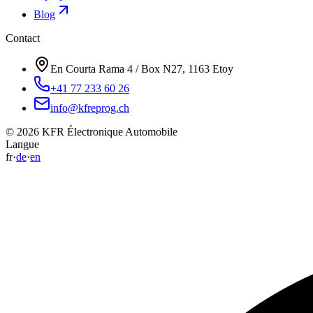
Blog
Contact
En Courta Rama 4 / Box N27, 1163 Etoy
+41 77 233 60 26
info@kfreprog.ch
©
2026
KFR Électronique Automobile
Langue
fr
·
de
·
en