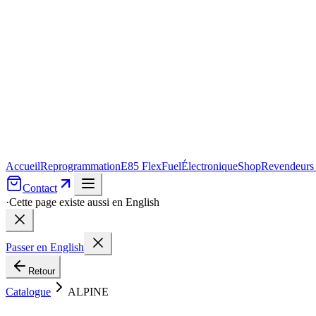
Accueil
Reprogrammation
E85 FlexFuel
Électronique
Shop
Revendeurs
Contact
·
Cette page existe aussi en English
Passer en English
Retour
Catalogue
ALPINE