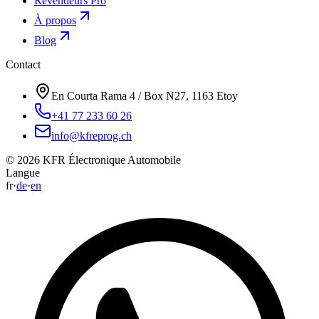
Revendeurs Pro
À propos
Blog
Contact
En Courta Rama 4 / Box N27, 1163 Etoy
+41 77 233 60 26
info@kfreprog.ch
©
2026
KFR Électronique Automobile
Langue
fr
·
de
·
en