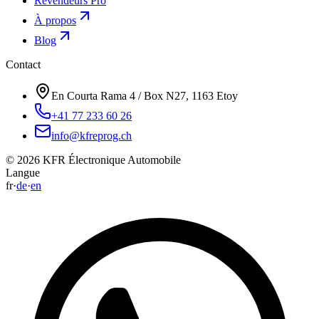
Revendeurs Pro
À propos
Blog
Contact
En Courta Rama 4 / Box N27, 1163 Etoy
+41 77 233 60 26
info@kfreprog.ch
©
2026
KFR Électronique Automobile
Langue
fr
·
de
·
en