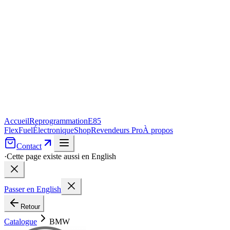
Accueil
Reprogrammation
E85
FlexFuel
Électronique
Shop
Revendeurs Pro
À propos
Contact
·
Cette page existe aussi en English
Passer en English
Retour
Catalogue
BMW