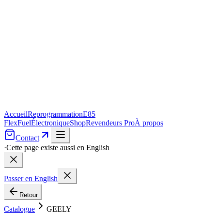
Accueil
Reprogrammation
E85
FlexFuel
Électronique
Shop
Revendeurs Pro
À propos
Contact
·
Cette page existe aussi en English
Passer en English
Retour
Catalogue
GEELY