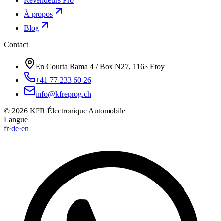
Revendeurs Pro
À propos
Blog
Contact
En Courta Rama 4 / Box N27, 1163 Etoy
+41 77 233 60 26
info@kfreprog.ch
©
2026
KFR Électronique Automobile
Langue
fr
·
de
·
en