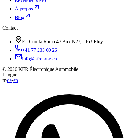
Revendeurs Pro
À propos
Blog
Contact
En Courta Rama 4 / Box N27, 1163 Etoy
+41 77 233 60 26
info@kfreprog.ch
©
2026
KFR Électronique Automobile
Langue
fr
·
de
·
en